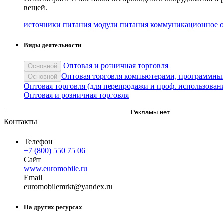
вещей.
источники питания
модули питания
коммуникационное о
Виды деятельности
Оптовая и розничная торговля
Основной
Оптовая торговля компьютерами, программны
Основной
Оптовая торговля (для перепродажи и проф. использован
Оптовая и розничная торговля
Рекламы нет.
Контакты
Телефон
+7 (800) 550 75 06
Сайт
www.euromobile.ru
Email
euromob
ilemrkt
@
yandex
.
ru
На других ресурсах