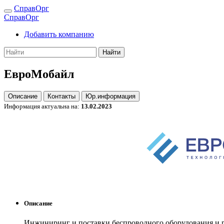
СправОрг
СправОрг
Добавить компанию
Найти
ЕвроМобайл
Описание
Контакты
Юр.информация
Информация актуальна на:
13.02.2023
Описание
Инжиниринг и поставки беспроводного оборудования и ре