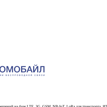
шений на базе LTE, 3G, GSM, NB-IoT, LoRa для транспорта, ИТ