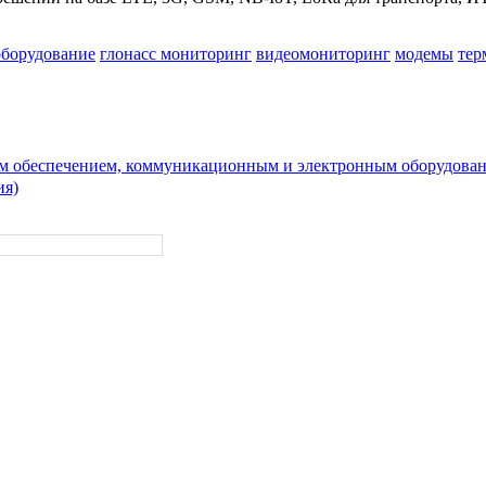
борудование
глонасс мониторинг
видеомониторинг
модемы
тер
м обеспечением, коммуникационным и электронным оборудова
ия)