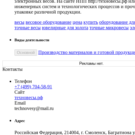
электронных весов. На сайте НПП http://техновесы.рф и
инженерных систем и технологических процессов и прочи
упаковке различной продукции.
весы
весовое оборудование
цена
купить
оборудование для
точные весы
ювелирные для золота
точные микровесы
эл
Виды деятельности
Производство материалов и готовой продукц
Основной
Рекламы нет.
Контакты
Телефон
+7 (499) 704-58-91
Сайт
техновесы.рф
Email
techn
ovesy
@
mail
.
ru
Адрес
Российская Федерация, 214004, г. Смоленск, Багратиона ул