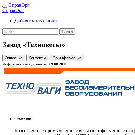
СправОрг
СправОрг
Добавить компанию
Найти
Завод «Техновесы»
Описание
Контакты
Юр.информация
Информация актуальна на:
19.08.2016
Описание
Качественные промышленные весы (платформенные с огра