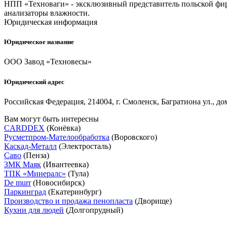
НПП «Техноваги» - эксклюзивный представитель польской фирм
анализаторы влажности.
Юридическая информация
Юридическое название
ООО Завод «Техновесы»
Юридический адрес
Российская Федерация, 214004, г. Смоленск, Багратиона ул., дом
Вам могут быть интересны
CARDDEX
(Конёвка)
Русметпром-Мателообработка
(Воровского)
Каскад-Металл
(Электросталь)
Саво
(Пенза)
ЗМК Маяк
(Ивантеевка)
ТПК «Минералс»
(Тула)
De murr
(Новосибирск)
Паркинград
(Екатеринбург)
Производство и продажа пенопласта
(Дворище)
Кухни для людей
(Долгопрудный)