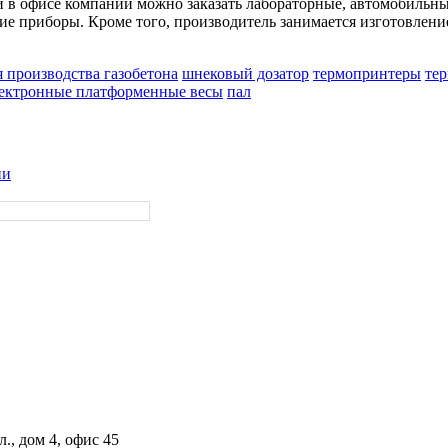
ли в офисе компании можно заказать лабораторные, автомобильн
е приборы. Кроме того, производитель занимается изготовлени
 производства газобетона
шнековый дозатор
термопринтеры
те
ектронные платформенные весы
пал
ии
., дом 4, офис 45