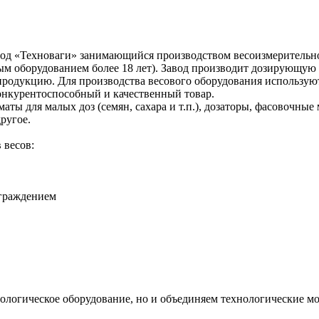
вод «Техноваги» занимающийся производством весоизмерительног
 оборудованием более 18 лет). Завод производит дозирующую и
 продукцию. Для производства весового оборудования использую
онкурентоспособный и качественный товар.
аты для малых доз (семян, сахара и т.п.), дозаторы, фасовочны
ругое.
 весов:
ограждением
ологическое оборудование, но и объединяем технологические м