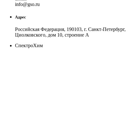
in
fo
@
gso
.
ru
Адрес
Российская Федерация, 190103, г. Санкт-Петербург,
Циолковского, дом 10, строение А
СпектроХим