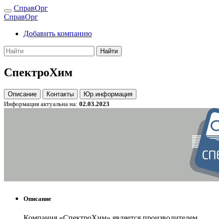
СправОрг
СправОрг
Добавить компанию
Найти
СпектроХим
Описание
Контакты
Юр.информация
Информация актуальна на:
02.03.2023
Описание
Компания «СпектроХим» является производителем