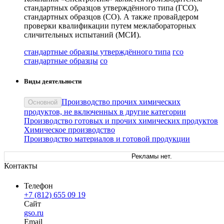
стандартных образцов утверждённого типа (ГСО),
стандартных образцов (СО). А также провайдером
проверки квалификации путем межлабораторных
сличительных испытаний (МСИ).
стандартные образцы утверждённого типа
гсо
стандартные образцы
со
Виды деятельности
Производство прочих химических
Основной
продуктов, не включенных в другие категории
Производство готовых и прочих химических продуктов
Химическое производство
Производство материалов и готовой продукции
Рекламы нет.
Контакты
Телефон
+7 (812) 655 09 19
Сайт
gso.ru
Email