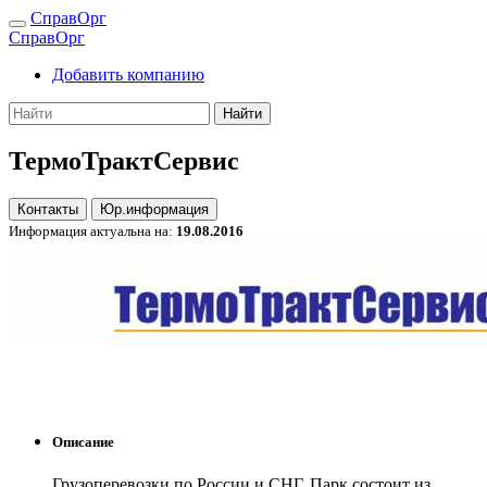
СправОрг
СправОрг
Добавить компанию
Найти
ТермоТрактСервис
Контакты
Юр.информация
Информация актуальна на:
19.08.2016
Описание
Грузоперевозки по России и СНГ. Парк состоит из