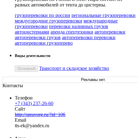
разных автомобилей от тента до цистерны.
грузоперевозки по россии
региональные грузоперевозки
междугородние грузоперевозки
международные
грузоперевозки
перевозки наливных грузов
автоцистернами
аренда спецтехники
автоперевозки
автоперевозки грузов
автоперевозки перевозки
автоперевозки грузоперево
Виды деятельности
Транспорт и складское хозяйство
Основной
Рекламы нет.
Контакты
Телефон
+7 (343) 237-26-60
Сайт
http://spravorg.ru/?id=106
Email
tts
-ek
@
yandex
.
ru