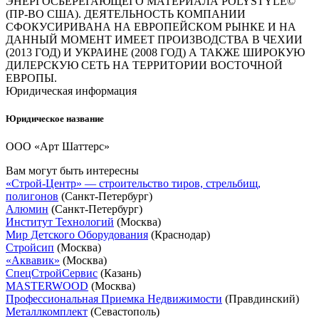
ЭНЕРГОСБЕРЕГАЮЩЕГО МАТЕРИАЛА POLYSTYLE©
(ПР-ВО США). ДЕЯТЕЛЬНОСТЬ КОМПАНИИ
СФОКУСИРИВАНА НА ЕВРОПЕЙСКОМ РЫНКЕ И НА
ДАННЫЙ МОМЕНТ ИМЕЕТ ПРОИЗВОДСТВА В ЧЕХИИ
(2013 ГОД) И УКРАИНЕ (2008 ГОД) А ТАКЖЕ ШИРОКУЮ
ДИЛЕРСКУЮ СЕТЬ НА ТЕРРИТОРИИ ВОСТОЧНОЙ
ЕВРОПЫ.
Юридическая информация
Юридическое название
ООО «Арт Шаттерс»
Вам могут быть интересны
«Строй-Центр» — строительство тиров, стрельбищ,
полигонов
(Санкт-Петербург)
Алюмин
(Санкт-Петербург)
Институт Технологий
(Москва)
Мир Детского Оборудования
(Краснодар)
Стройсип
(Москва)
«Аквавик»
(Москва)
СпецСтройСервис
(Казань)
MASTERWOOD
(Москва)
Профессиональная Приемка Недвижимости
(Правдинский)
Металлкомплект
(Севастополь)