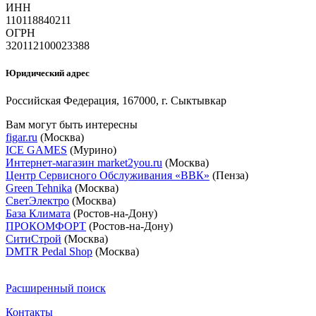
ИНН
110118840211
ОГРН
320112100023388
Юридический адрес
Российская Федерация, 167000, г. Сыктывкар
Вам могут быть интересны
figar.ru
(Москва)
ICE GAMES
(Мурино)
Интернет-магазин market2you.ru
(Москва)
Центр Сервисного Обслуживания «ВВК»
(Пенза)
Green Tehnika
(Москва)
СветЭлектро
(Москва)
База Климата
(Ростов-на-Дону)
ПРОКОМФОРТ
(Ростов-на-Дону)
СитиСтрой
(Москва)
DMTR Pedal Shop
(Москва)
Расширенный поиск
Контакты