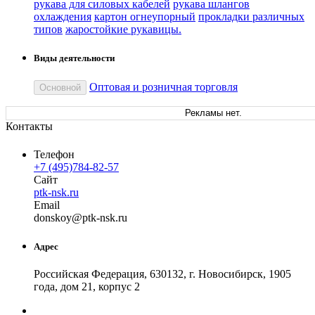
рукава для силовых кабелей
рукава шлангов
охлаждения
картон огнеупорный
прокладки различных
типов
жаростойкие рукавицы.
Виды деятельности
Оптовая и розничная торговля
Основной
Рекламы нет.
Контакты
Телефон
+7 (495)784-82-57
Сайт
ptk-nsk.ru
Email
don
skoy
@
ptk-nsk
.
ru
Адрес
Российская Федерация, 630132, г. Новосибирск, 1905
года, дом 21, корпус 2