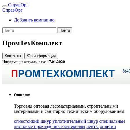
СправОрг
СправОрг
Добавить компанию
Найти
ПромТехКомплект
Контакты
Юр.информация
Информация актуальна на:
17.01.2020
Описание
Торговля оптовая лесоматериалами, строительными
материалами и санитарно-техническим оборудованием
огнестойкий шнур
уплотнительный шнур
специальные
листовые прокладочные материалы
ленты
оплетки