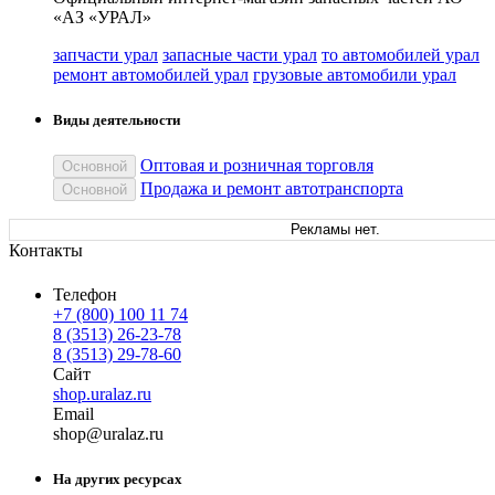
«АЗ «УРАЛ»
запчасти урал
запасные части урал
то автомобилей урал
ремонт автомобилей урал
грузовые автомобили урал
Виды деятельности
Оптовая и розничная торговля
Основной
Продажа и ремонт автотранспорта
Основной
Рекламы нет.
Контакты
Телефон
+7 (800) 100 11 74
8 (3513) 26-23-78
8 (3513) 29-78-60
Сайт
shop.uralaz.ru
Email
sh
op
@
uralaz
.
ru
На других ресурсах