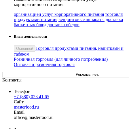
корпоративного питания.
организацией услуг корпоративного питания
торговля
продууктами питания
вендинговые аппараты
доставка
банкетных блюд
доставка обедов
Виды деятельности
Торговля продуктами питания, напитками и
Основной
табаком
Розничная торговля (для личного потребления)
Оптовая и розничная торговля
Рекламы нет.
Контакты
Телефон
+7 (880) 023 41 65
Сайт
masterfood.ru
Email
off
ice
@
masterfood
.
ru