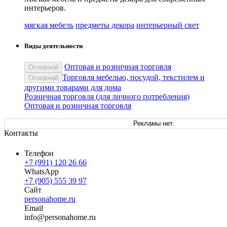
интерьеров.
мягкая мебель
предметы декора
интерьерный свет
Виды деятельности
Оптовая и розничная торговля
Основной
Торговля мебелью, посудой, текстилем и
Основной
другими товарами для дома
Розничная торговля (для личного потребления)
Оптовая и розничная торговля
Рекламы нет.
Контакты
Телефон
+7 (991) 120 26 66
WhatsApp
+7 (905) 555 39 97
Сайт
personahome.ru
Email
in
fo
@
personahome
.
ru