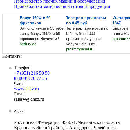
Производство прочих машин и оборудования
Производство материалов и готовой продукции
Бонус 150% и 50
Телеграм просмотры
Инстагра
фриспинов
по 0.45 руб
1347
За пополнение в 5$ тебе
Телеграм просмотры по
Быстрые 
сразу бонус 150% и 50
0.45 руб за 1000
лайки RU 
фриспинов.Неупусти.!
просмотов! Лучшая
prosmm77
betfury.ac
услуга на рынке.
prosmmpanel.ru
Контакты
Телефон
+7 (351) 216 50 50
8 (800) 770 77 25
Сайт
www.chkz.ru
Email
sal
esw
@
chkz
.
ru
Адрес
Российская Федерация, 456671, Челябинская область,
Красноармейский район, г. Автодорога Челябинск-