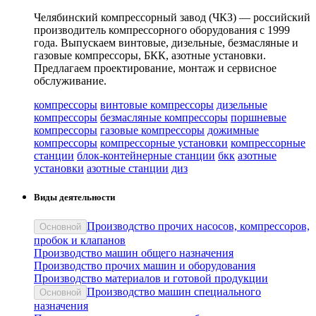
Челябинский компрессорный завод (ЧКЗ) — российский
производитель компрессорного оборудования с 1999
года. Выпускаем винтовые, дизельные, безмасляные и
газовые компрессоры, БКК, азотные установки.
Предлагаем проектирование, монтаж и сервисное
обслуживание.
компрессоры
винтовые компрессоры
дизельные
компрессоры
безмасляные компрессоры
поршневые
компрессоры
газовые компрессоры
дожимные
компрессоры
компрессорные установки
компрессорные
станции
блок-контейнерные станции
бкк
азотные
установки
азотные станции
диз
Виды деятельности
Производство прочих насосов, компрессоров,
Основной
пробок и клапанов
Производство машин общего назначения
Производство прочих машин и оборудования
Производство материалов и готовой продукции
Производство машин специального
Основной
назначения