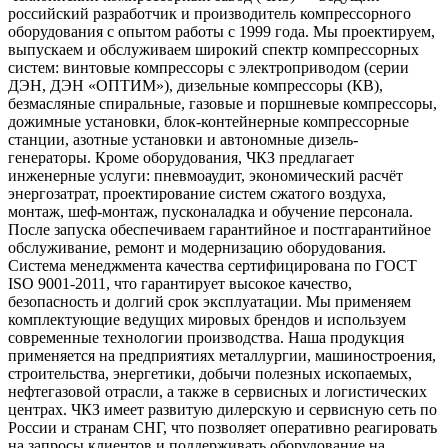
российский разработчик и производитель компрессорного
оборудования с опытом работы с 1999 года. Мы проектируем,
выпускаем и обслуживаем широкий спектр компрессорных
систем: винтовые компрессоры с электроприводом (серии
ДЭН, ДЭН «ОПТИМ»), дизельные компрессоры (КВ),
безмасляные спиральные, газовые и поршневые компрессоры,
дожимные установки, блок-контейнерные компрессорные
станции, азотные установки и автономные дизель-
генераторы. Кроме оборудования, ЧКЗ предлагает
инженерные услуги: пневмоаудит, экономический расчёт
энергозатрат, проектирование систем сжатого воздуха,
монтаж, шеф-монтаж, пусконаладка и обучение персонала.
После запуска обеспечиваем гарантийное и постгарантийное
обслуживание, ремонт и модернизацию оборудования.
Система менеджмента качества сертифицирована по ГОСТ
ISO 9001-2011, что гарантирует высокое качество,
безопасность и долгий срок эксплуатации. Мы применяем
комплектующие ведущих мировых брендов и используем
современные технологии производства. Наша продукция
применяется на предприятиях металлургии, машиностроения,
строительства, энергетики, добычи полезных ископаемых,
нефтегазовой отрасли, а также в сервисных и логистических
центрах. ЧКЗ имеет развитую дилерскую и сервисную сеть по
России и странам СНГ, что позволяет оперативно реагировать
на запросы клиентов и поддерживать оборудование на