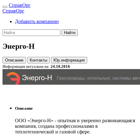
СправОрг
СправОрг
Добавить компанию
Найти
Энерго-Н
Описание
Контакты
Юр.информация
Информация актуальна на:
24.10.2016
Описание
ООО «Энерго-Н» - опытная и уверенно развивающаяся
компания, создана профессионалами в
теплотехнической и газовой сфере.