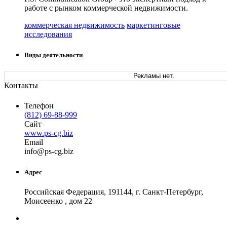
работе с рынком коммерческой недвижимости.
коммерческая недвижимость
маркетинговые
исследования
Виды деятельности
Рекламы нет.
Контакты
Телефон
(812) 69-88-999
Сайт
www.ps-cg.biz
Email
in
fo
@
ps-cg
.
biz
Адрес
Российская Федерация, 191144, г. Санкт-Петербург,
Моисеенко , дом 22