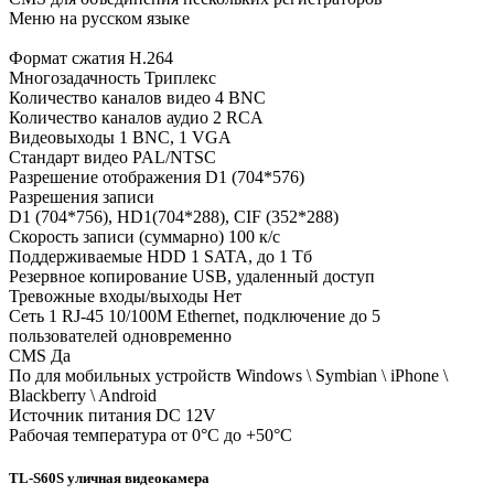
Меню на русском языке
Формат сжатия H.264
Многозадачность Триплекс
Количество каналов видео 4 BNC
Количество каналов аудио 2 RCA
Видеовыходы 1 BNC, 1 VGA
Стандарт видео PAL/NTSC
Разрешение отображения D1 (704*576)
Разрешения записи
D1 (704*756), HD1(704*288), CIF (352*288)
Скорость записи (суммарно) 100 к/с
Поддерживаемые HDD 1 SATA, до 1 Тб
Резервное копирование USB, удаленный доступ
Тревожные входы/выходы Нет
Сеть 1 RJ-45 10/100M Ethernet, подключение до 5
пользователей одновременно
CMS Да
По для мобильных устройств Windows \ Symbian \ iPhone \
Blackberry \ Android
Источник питания DC 12V
Рабочая температура от 0°С до +50°С
TL-S60S уличная видеокамера