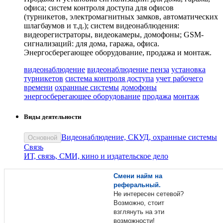
офиса; систем контроля доступа для офисов
(турникетов, электромагнитных замков, автоматических
шлагбаумов и т.д.); систем видеонаблюдения:
видеорегистраторы, видеокамеры, домофоны; GSM-
сигнализаций: для дома, гаража, офиса.
Энергосберегающее оборудование, продажа и монтаж.
видеонаблюдение
видеонаблюдение пенза
установка
турникетов
система контроля доступа
учет рабочего
времени
охранные системы
домофоны
энергосберегающее оборудование
продажа
монтаж
Виды деятельности
Видеонаблюдение, СКУД, охранные системы
Основной
Связь
ИТ, связь, СМИ, кино и издательское дело
Смени найм на
реферальный.
Не интересен сетевой?
Возможно, стоит
взглянуть на эти
возможности!