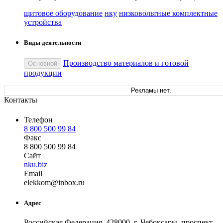
щитовое оборудование
нку
низковольтные комплектные
устройства
Виды деятельности
Производство материалов и готовой
Основной
продукции
Рекламы нет.
Контакты
Телефон
8 800 500 99 84
Факс
8 800 500 99 84
Сайт
nku.biz
Email
ele
kkom
@
inbox
.
ru
Адрес
Российская Федерация, 428000, г. Чебоксары, проспект