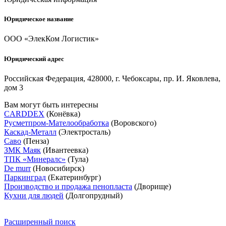
Юридическое название
ООО «ЭлекКом Логистик»
Юридический адрес
Российская Федерация, 428000, г. Чебоксары, пр. И. Яковлева,
дом 3
Вам могут быть интересны
CARDDEX
(Конёвка)
Русметпром-Мателообработка
(Воровского)
Каскад-Металл
(Электросталь)
Саво
(Пенза)
ЗМК Маяк
(Ивантеевка)
ТПК «Минералс»
(Тула)
De murr
(Новосибирск)
Паркинград
(Екатеринбург)
Производство и продажа пенопласта
(Дворище)
Кухни для людей
(Долгопрудный)
Расширенный поиск