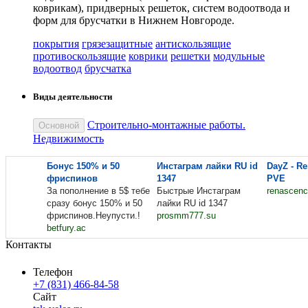
коврикам), придверных решеток, систем водоотвода и
форм для брусчатки в Нижнем Новгороде.
покрытия
грязезащитные
антискользящие
противоскользящие
коврики
решетки
модульные
водоотвод
брусчатка
Виды деятельности
Строительно-монтажные работы.
Основной
Недвижимость
Бонус 150% и 50
Инстаграм лайки RU id
DayZ - R
фриспинов
1347
PVE
За пополнение в 5$ тебе
Быстрые Инстаграм
renascenc
сразу бонус 150% и 50
лайки RU id 1347
фриспинов.Неупусти.!
prosmm777.su
betfury.ac
Контакты
Телефон
+7 (831) 466-84-58
Сайт