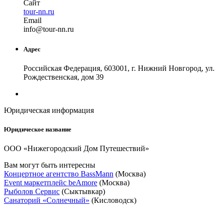
Сайт
tour-nn.ru
Email
in
fo
@
tour-nn
.
ru
Адрес
Российская Федерация, 603001, г. Нижний Новгород, ул.
Рождественская, дом 39
Юридическая информация
Юридическое название
ООО «Нижегородский Дом Путешествий»
Вам могут быть интересны
Концертное агентство BassMann
(Москва)
Event маркетплейс beAmore
(Москва)
Рыболов Сервис
(Сыктывкар)
Санаторий «Солнечный»
(Кисловодск)