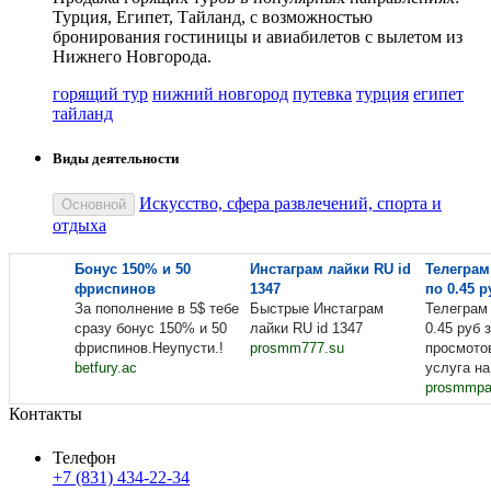
Турция, Египет, Тайланд, с возможностью
бронирования гостиницы и авиабилетов с вылетом из
Нижнего Новгорода.
горящий тур
нижний новгород
путевка
турция
египет
тайланд
Виды деятельности
Искусство, сфера развлечений, спорта и
Основной
отдыха
Бонус 150% и 50
Инстаграм лайки RU id
Телегра
фриспинов
1347
по 0.45 р
За пополнение в 5$ тебе
Быстрые Инстаграм
Телеграм
сразу бонус 150% и 50
лайки RU id 1347
0.45 руб 
фриспинов.Неупусти.!
prosmm777.su
просмото
betfury.ac
услуга на
prosmmpan
Контакты
Телефон
+7 (831) 434-22-34