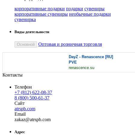
корпоративные подарки
подарки
сувениры
корпоративные сувениры
необычные подарки
сувенирка
Виды деятельности
Оптовая и розничная торговля
Основной
DayZ - Renascence [RU]
PVE
renascence.su
Контакты
Телефон
+7 (812) 622-08-37
8 (800) 500-61-37
Сайт
atrspb.com
Email
za
kaz
@
atrspb
.
com
Адрес