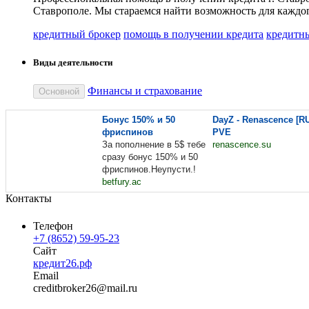
Ставрополе. Мы стараемся найти возможность для каждог
кредитный брокер
помощь в получении кредита
кредитны
Виды деятельности
Финансы и страхование
Основной
Бонус 150% и 50
DayZ - Renascence [R
фриспинов
PVE
За пополнение в 5$ тебе
renascence.su
сразу бонус 150% и 50
фриспинов.Неупусти.!
betfury.ac
Контакты
Телефон
+7 (8652) 59-95-23
Сайт
кредит26.рф
Email
creditb
roker26
@
mail
.
ru