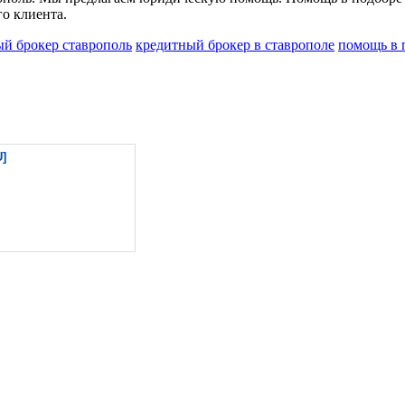
о клиента.
й брокер ставрополь
кредитный брокер в ставрополе
помощь в 
U]