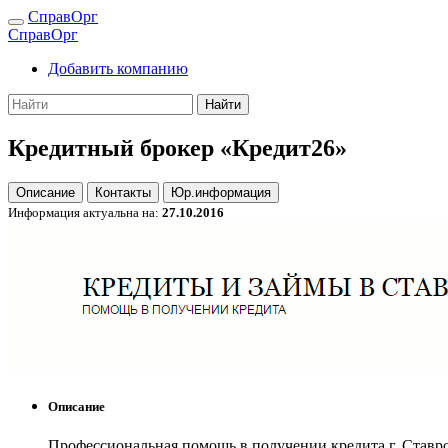
СправОрг
СправОрг
Добавить компанию
Найти
Кредитный брокер «Кредит26»
Описание
Контакты
Юр.информация
Информация актуальна на:
27.10.2016
Описание
Профессиональная помощь в получении кредита г. Ставр