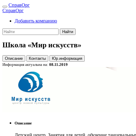
СправОрг
СправОрг
Добавить компанию
Найти
Школа «Мир искусств»
Описание
Контакты
Юр.информация
Информация актуальна на:
08.11.2019
Описание
Детский центр. Занятия для детей, обучение танцевальным