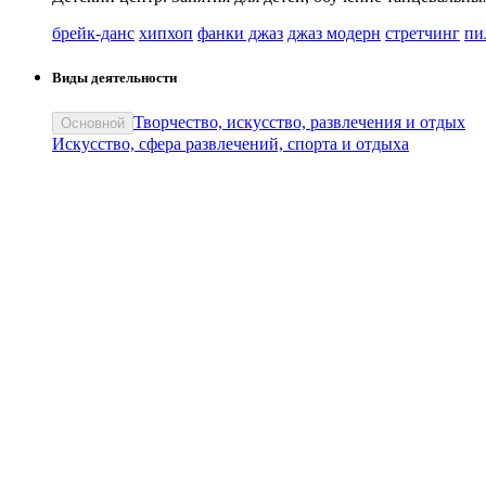
брейк-данс
хипхоп
фанки джаз
джаз модерн
стретчинг
пи
Виды деятельности
Творчество, искусство, развлечения и отдых
Основной
Искусство, сфера развлечений, спорта и отдыха