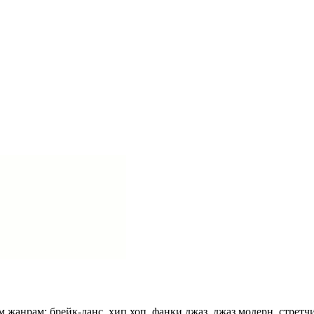
 жанрам: брейк-данс, хип хоп, фанки джаз, джаз модерн, стретчи