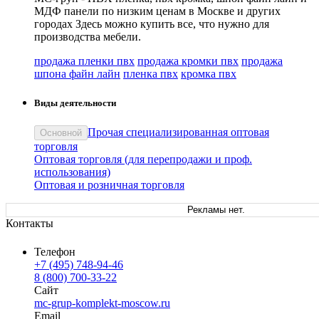
МДФ панели по низким ценам в Москве и других
городах Здесь можно купить все, что нужно для
производства мебели.
продажа пленки пвх
продажа кромки пвх
продажа
шпона файн лайн
пленка пвх
кромка пвх
Виды деятельности
Прочая специализированная оптовая
Основной
торговля
Оптовая торговля (для перепродажи и проф.
использования)
Оптовая и розничная торговля
Рекламы нет.
Контакты
Телефон
+7 (495) 748-94-46
8 (800) 700-33-22
Сайт
mc-grup-komplekt-moscow.ru
Email