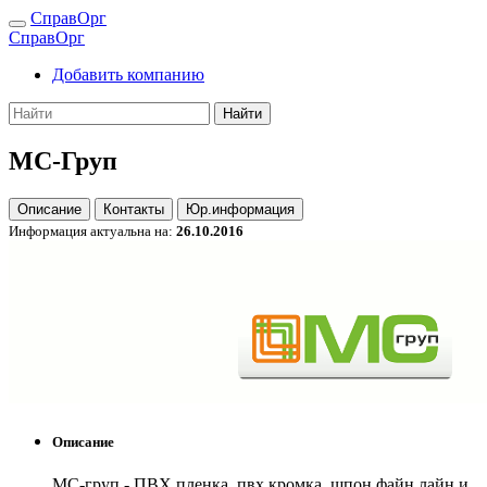
СправОрг
СправОрг
Добавить компанию
Найти
МС-Груп
Описание
Контакты
Юр.информация
Информация актуальна на:
26.10.2016
Описание
МС-груп - ПВХ пленка, пвх кромка, шпон файн лайн и