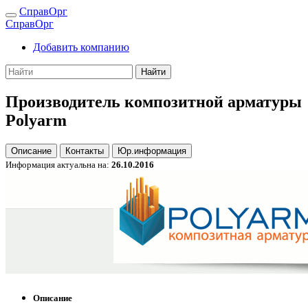
СправОрг
СправОрг
Добавить компанию
Найти
Производитель композитной арматуры
Polyarm
Описание
Контакты
Юр.информация
Информация актуальна на:
26.10.2016
Описание