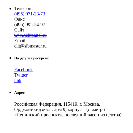
Телефон
(495) 971-23-73
Факс
(495) 995-24-97
Сайт
www.elitpanel.ru
Email
el
it
@
sibmaster
.
ru
На других ресурсах
Facebook
Twitter
link
Адрес
Российская Федерация, 115419, г. Москва,
Орджоникидзе ул., дом 9, корпус 1 (ст.метро
«Ленинский проспект», последний вагон из центра)