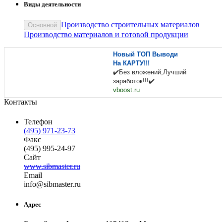
Виды деятельности
Производство строительных материалов
Основной
Производство материалов и готовой продукции
Новый ТОП Выводи
На КАРТУ!!!
✔️Без вложений,Лучший
заработок!!!✔️
vboost.ru
Контакты
Телефон
(495) 971-23-73
Факс
(495) 995-24-97
Сайт
www.sibmaster.ru
Email
in
fo
@
sibmaster
.
ru
Адрес