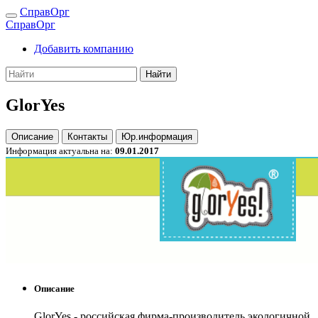
СправОрг
СправОрг
Добавить компанию
Найти
GlorYes
Описание
Контакты
Юр.информация
Информация актуальна на:
09.01.2017
Описание
GlorYes - российская фирма-производитель экологичной