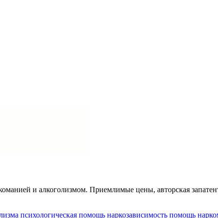
команией и алкоголизмом. Приемлимые цены, авторская запатен
олизма
психологическая помощь
наркозависимость
помощь нарко