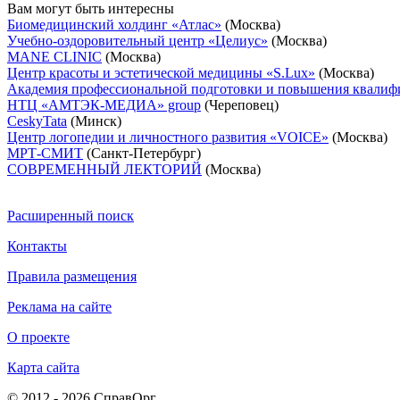
Вам могут быть интересны
Биомедицинский холдинг «Атлас»
(Москва)
Учебно-оздоровительный центр «Целиус»
(Москва)
MANE CLINIC
(Москва)
Центр красоты и эстетической медицины «S.Lux»
(Москва)
Академия профессиональной подготовки и повышения квалиф
НТЦ «АМТЭК-МЕДИА» group
(Череповец)
CeskyTata
(Минск)
Центр логопедии и личностного развития «VOICE»
(Москва)
МРТ-СМИТ
(Санкт-Петербург)
СОВРЕМЕННЫЙ ЛЕКТОРИЙ
(Москва)
Расширенный поиск
Контакты
Правила размещения
Реклама на сайте
О проекте
Карта сайта
© 2012 - 2026 СправОрг