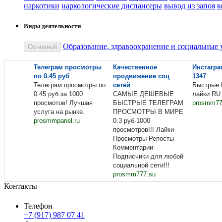
наркотики
наркологические диспансеры
вывод из запоя
к
Виды деятельности
Образование, здравоохранение и социальные 
Основной
Телеграм просмотры
Качественное
Инстагра
по 0.45 руб
продвижение соц
1347
Телеграм просмотры по
сетей
Быстрые 
0.45 руб за 1000
САМЫЕ ДЕШЕВЫЕ
лайки RU 
просмотов! Лучшая
БЫСТРЫЕ ТЕЛЕГРАМ
prosmm77
услуга на рынке.
ПРОСМОТРЫ В МИРЕ
prosmmpanel.ru
0.3 руб-1000
просмотров!!! Лайки-
Просмотры-Репосты-
Комментарии-
Подписчики для любой
социальной сети!!!
prosmm777.su
Контакты
Телефон
+7 (917) 987 07 41