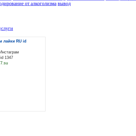
одирование от алкоголизма
вывод
услуги
м лайки RU id
Инстаграм
id 1347
7.su