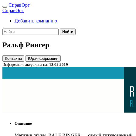
СправОрг
СправОрг
Добавить компанию
Найти
Ральф Рингер
Контакты
Юр.информация
Информация актуальна на:
13.02.2019
Описание
Магазин обуви. RALF RINGER — самый титулованный