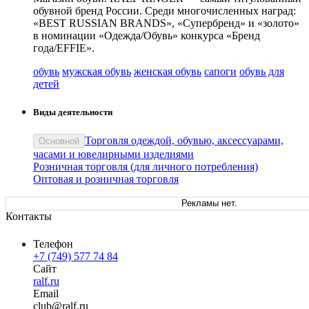
обувной бренд России. Среди многочисленных наград:
«BEST RUSSIAN BRANDS», «Супербренд» и «золото»
в номинации «Одежда/Обувь» конкурса «Бренд
года/EFFIE».
обувь
мужская обувь
женская обувь
сапоги
обувь для
детей
Виды деятельности
Торговля одеждой, обувью, аксессуарами,
Основной
часами и ювелирными изделиями
Розничная торговля (для личного потребления)
Оптовая и розничная торговля
Рекламы нет.
Контакты
Телефон
+7 (749) 577 74 84
Сайт
ralf.ru
Email
cl
ub
@
ralf
.
ru