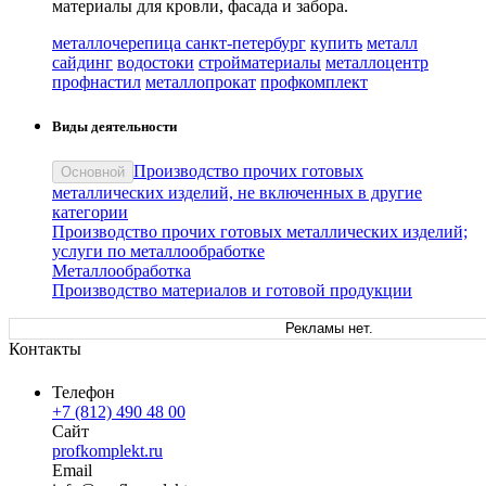
материалы для кровли, фасада и забора.
металлочерепица санкт-петербург
купить
металл
сайдинг
водостоки
стройматериалы
металлоцентр
профнастил
металлопрокат
профкомплект
Виды деятельности
Производство прочих готовых
Основной
металлических изделий, не включенных в другие
категории
Производство прочих готовых металлических изделий;
услуги по металлообработке
Металлообработка
Производство материалов и готовой продукции
Рекламы нет.
Контакты
Телефон
+7 (812) 490 48 00
Сайт
profkomplekt.ru
Email