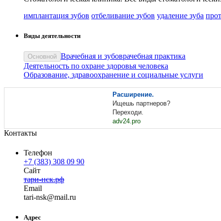
имплантация зубов
отбеливание зубов
удаление зуба
прот
Виды деятельности
Врачебная и зубоврачебная практика
Основной
Деятельность по охране здоровья человека
Образование, здравоохранение и социальные услуги
Расширение.
Ищешь партнеров?
Переходи.
adv24.pro
Контакты
Телефон
+7 (383) 308 09 90
Сайт
тари-нск.рф
Email
tari
-nsk
@
mail
.
ru
Адрес