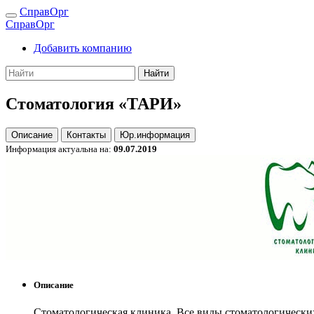
СправОрг
СправОрг
Добавить компанию
Найти
Стоматология «ТАРИ»
Описание
Контакты
Юр.информация
Информация актуальна на:
09.07.2019
Описание
Стоматологическая клиника. Все виды стоматологически