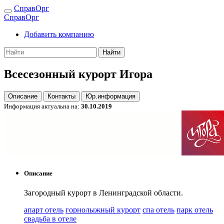
СправОрг
СправОрг
Добавить компанию
Найти
Всесезонный курорт Игора
Описание
Контакты
Юр.информация
Информация актуальна на:
30.10.2019
Описание
Загородный курорт в Ленинградской области.
апарт отель
горнолыжный курорт
спа отель
парк отель
свадьба в отеле