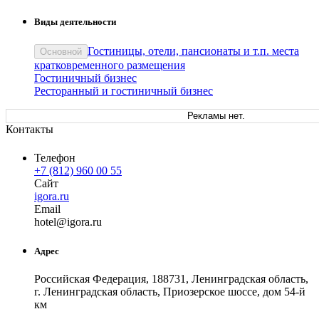
Виды деятельности
Гостиницы, отели, пансионаты и т.п. места
Основной
кратковременного размещения
Гостиничный бизнес
Ресторанный и гостиничный бизнес
Рекламы нет.
Контакты
Телефон
+7 (812) 960 00 55
Сайт
igora.ru
Email
ho
tel
@
igora
.
ru
Адрес
Российская Федерация, 188731, Ленинградская область,
г. Ленинградская область, Приозерское шоссе, дом 54-й
км