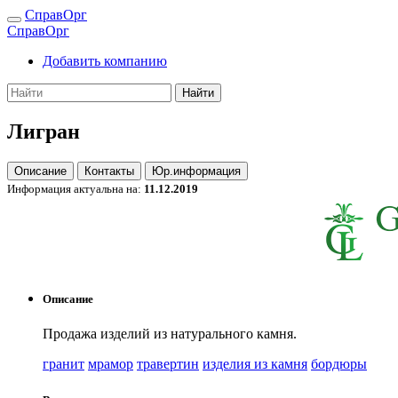
СправОрг
СправОрг
Добавить компанию
Найти
Лигран
Описание
Контакты
Юр.информация
Информация актуальна на:
11.12.2019
Описание
Продажа изделий из натурального камня.
гранит
мрамор
травертин
изделия из камня
бордюры