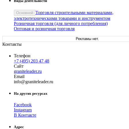
Виды деятельности
Торговля строительными материалами,
Основной
электротехническими товарами и инструментом
Розничная торговля (для личного потребления)
Оптовая и розничная торговля
Рекламы нет.
Контакты
Телефон
+7 (495) 203 47 48
Сайт
graniteleader.ru
Email
in
fo
@
graniteleader
.
ru
На других ресурсах
Facebook
Instagram
В Контакте
Адрес