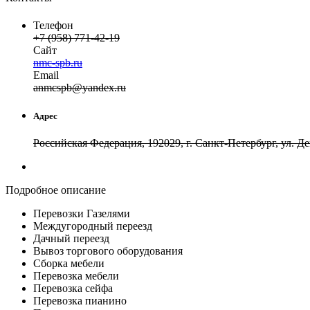
Телефон
+7 (958) 771-42-19
Сайт
nmc-spb.ru
Email
anm
cspb
@
yandex
.
ru
Адрес
Российская Федерация, 192029, г. Санкт-Петербург, ул. Д
Подробное описание
Перевозки Газелями
Междугородный переезд
Дачный переезд
Вывоз торгового оборудования
Сборка мебели
Перевозка мебели
Перевозка сейфа
Перевозка пианино