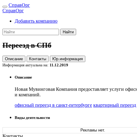
СправОрг
СправОрг
Добавить компанию
Найти
Переезд в СПб
Описание
Контакты
Юр.информация
Информация актуальна на:
11.12.2019
Описание
Новая Мувинговая Компания предоставляет услуги офисн
и компаний.
офисный переезд в санкт-петербурге
квартирный переезд
Виды деятельности
Рекламы нет.
Контакты