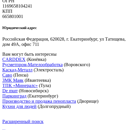
ОГРН
1169658104241
КПП
665801001
Юридический адрес
Российская Федерация, 620028, г. Екатеринбург, ул Татищева,
дом 49А, офис 711
Вам могут быть интересны
CARDDEX
(Конёвка)
Русметпром-Мателообработка
(Воровского)
Каскад-Металл
(Электросталь)
Саво
(Пенза)
ЗМК Маяк
(Ивантеевка)
ТПК «Минералс»
(Тула)
De murr
(Новосибирск)
Паркинград
(Екатеринбург)
Производство и продажа пенопласта
(Дворище)
Кухни для людей
(Долгопрудный)
Расширенный поиск