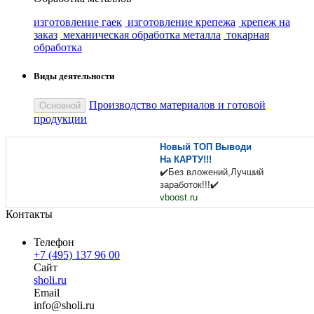
изготовление гаек
изготовление крепежа
крепеж на
заказ
механическая обработка металла
токарная
обработка
Виды деятельности
Производство материалов и готовой
Основной
продукции
Новый ТОП Выводи
На КАРТУ!!!
✔️Без вложений,Лучший
заработок!!!✔️
vboost.ru
Контакты
Телефон
+7 (495) 137 96 00
Сайт
sholi.ru
Email
in
fo
@
sholi
.
ru