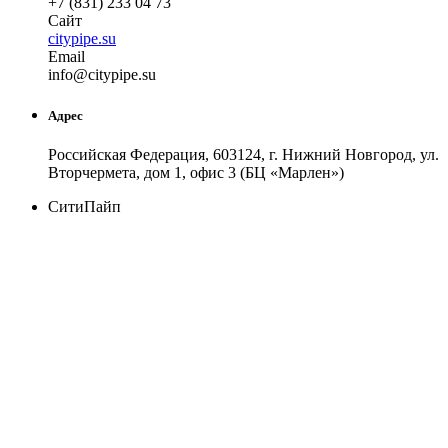
+7 (831) 233 04 73
Сайт
citypipe.su
Email
in
fo
@
citypipe
.
su
Адрес
Российская Федерация, 603124, г. Нижний Новгород, ул.
Вторчермета, дом 1, офис 3 (БЦ «Марлен»)
СитиПайп