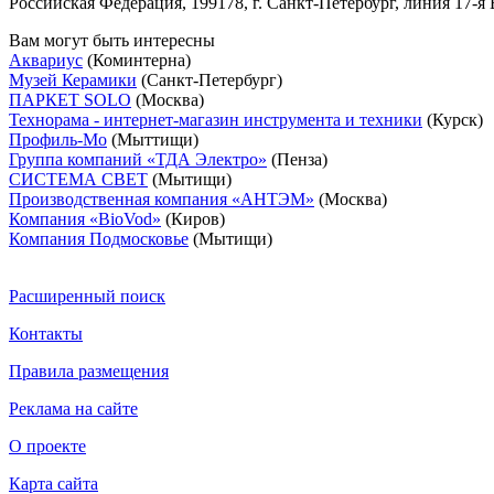
Российская Федерация, 199178, г. Санкт-Петербург, линия 17-я В
Вам могут быть интересны
Аквариус
(Коминтерна)
Музей Керамики
(Санкт-Петербург)
ПАРКЕТ SOLO
(Москва)
Технорама - интернет-магазин инструмента и техники
(Курск)
Профиль-Мо
(Мыттищи)
Группа компаний «ТДА Электро»
(Пенза)
СИСТЕМА СВЕТ
(Мытищи)
Производственная компания «АНТЭМ»
(Москва)
Компания «BioVod»
(Киров)
Компания Подмосковье
(Мытищи)
Расширенный поиск
Контакты
Правила размещения
Реклама на сайте
О проекте
Карта сайта