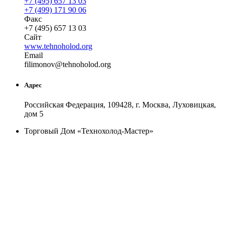
+7 (495) 657 13 03
+7 (499) 171 90 06
Факс
+7 (495) 657 13 03
Сайт
www.tehnoholod.org
Email
fili
monov
@
tehnoholod
.
org
Адрес
Российская Федерация, 109428, г. Москва, Луховицкая,
дом 5
Торговый Дом «Технохолод-Мастер»