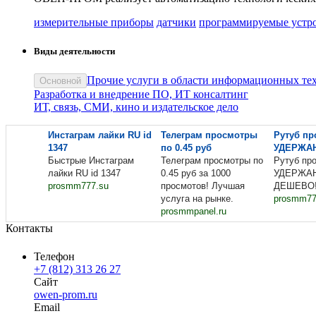
измерительные приборы
датчики
программируемые устр
Виды деятельности
Прочие услуги в области информационных те
Основной
Разработка и внедрение ПО, ИТ консалтинг
ИТ, связь, СМИ, кино и издательское дело
Инстаграм лайки RU id
Телеграм просмотры
Рутуб пр
1347
по 0.45 руб
УДЕРЖА
Быстрые Инстаграм
Телеграм просмотры по
Рутуб пр
лайки RU id 1347
0.45 руб за 1000
УДЕРЖА
prosmm777.su
просмотов! Лучшая
ДЕШЕВО!
услуга на рынке.
prosmm77
prosmmpanel.ru
Контакты
Телефон
+7 (812) 313 26 27
Сайт
owen-prom.ru
Email