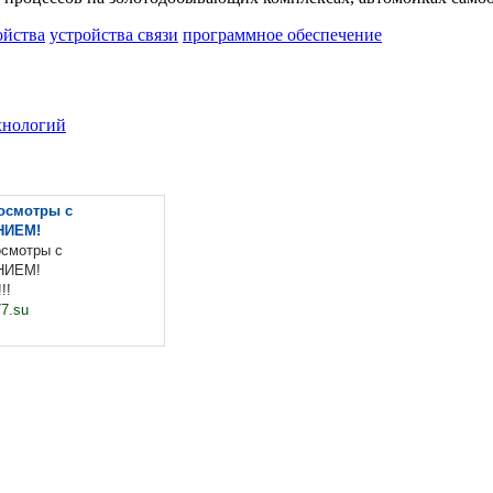
ойства
устройства связи
программное обеспечение
хнологий
осмотры с
НИЕМ!
осмотры с
НИЕМ!
!!
7.su