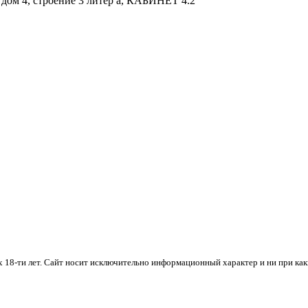
, дом 4, строение 3 литер а, КАБИНЕТ 4.2
х 18-ти лет. Cайт носит исключительно информационный характер и ни при ка