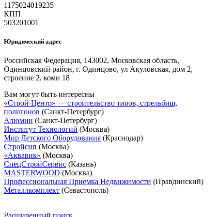
1175024019235
КПП
503201001
Юридический адрес
Российская Федерация, 143002, Московская область,
Одинцовский район, г. Одинцово, ул Акуловская, дом 2,
строение 2, комн 18
Вам могут быть интересны
«Строй-Центр» — строительство тиров, стрельбищ,
полигонов
(Санкт-Петербург)
Алюмин
(Санкт-Петербург)
Институт Технологий
(Москва)
Мир Детского Оборудования
(Краснодар)
Стройсип
(Москва)
«Аквавик»
(Москва)
СпецСтройСервис
(Казань)
MASTERWOOD
(Москва)
Профессиональная Приемка Недвижимости
(Правдинский)
Металлкомплект
(Севастополь)
Расширенный поиск