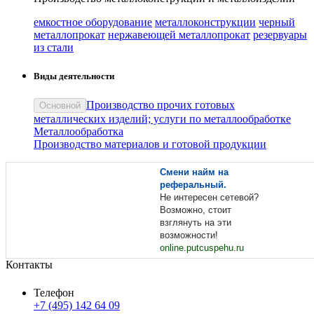
емкостное оборудование
металлоконструкции
черный
металлопрокат
нержавеющей металлопрокат
резервуары
из стали
Виды деятельности
Производство прочих готовых
Основной
металлических изделий; услуги по металлообработке
Металлообработка
Производство материалов и готовой продукции
Смени найм на
реферальный.
Не интересен сетевой?
Возможно, стоит
взглянуть на эти
возможности!
online.putcuspehu.ru
Контакты
Телефон
+7 (495) 142 64 09