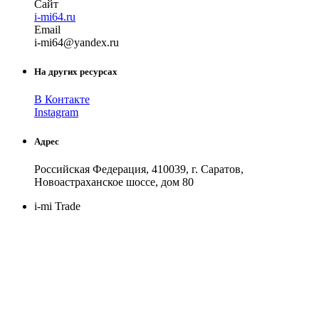
Сайт
i-mi64.ru
Email
i-m
i64
@
yandex
.
ru
На других ресурсах
В Контакте
Instagram
Адрес
Российская Федерация, 410039, г. Саратов,
Новоастраханское шоссе, дом 80
i-mi Trade