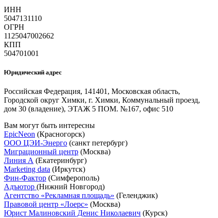
ИНН
5047131110
ОГРН
1125047002662
КПП
504701001
Юридический адрес
Российская Федерация, 141401, Московская область,
Городской округ Химки, г. Химки, Коммунальный проезд,
дом 30 (владение), ЭТАЖ 5 ПОМ. №167, офис 510
Вам могут быть интересны
EpicNeon
(Красногорск)
ООО ЦЭИ-Энерго
(санкт петербург)
Миграционный центр
(Москва)
Линия А
(Екатеринбург)
Marketing data
(Иркутск)
Фин-Фактор
(Симферополь)
Адъютор
(Нижний Новгород)
Агентство «Рекламная площадь»
(Геленджик)
Правовой центр «Лоерс»
(Москва)
Юрист Малиновский Денис Николаевич
(Курск)