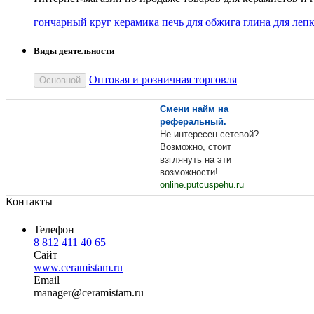
гончарный круг
керамика
печь для обжига
глина для леп
Виды деятельности
Оптовая и розничная торговля
Основной
Смени найм на
реферальный.
Не интересен сетевой?
Возможно, стоит
взглянуть на эти
возможности!
online.putcuspehu.ru
Контакты
Телефон
8 812 411 40 65
Сайт
www.ceramistam.ru
Email
man
ager
@
ceramistam
.
ru