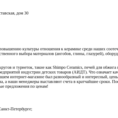
ставская, дом 30
ь повышению культуры отношения к керамике среди наших сооте
твенного выбора материалов (ангобов, глины, глазурей), оборуд
угов и турнеток, такие как Shimpo Ceramics, печей для обжига
редприятий индустрии детских товаров (АИДТ). Что означает к
 нашем интернет-магазине был разнообразный и интересный, цен
ьна, а наши менеджеры выставляют счета в кратчайшие сроки. П
ые предложения по ценам!
Санкт-Петербурге;