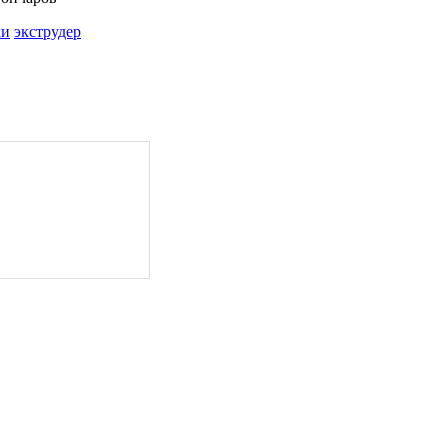
ки
экструдер