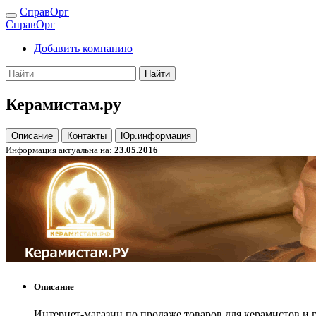
СправОрг
СправОрг
Добавить компанию
Найти
Керамистам.ру
Описание
Контакты
Юр.информация
Информация актуальна на:
23.05.2016
Описание
Интернет-магазин по продаже товаров для керамистов и 