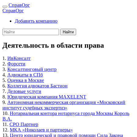
СправОрг
СправОрг
Добавить компанию
Найти
Деятельность в области права
1.
ИвКонсалт
2.
Форсети
3.
Консалтинговый центр
4.
Адвокаты в СПб
5.
Оценка в Москве
6.
Коллегия адвокатов Бастион
7.
Деловые услуги
8.
Юридическая компания MAXELENT
9.
Автономная некоммерческая организация «Московский
институт судебных экспертиз»
10.
Нотариальная контора нотариуса города Москвы Король
В.А.
11.
СРО Партнер
12.
МКА «Николаев и партнеры»
13.
Центр юридической и правовой помощи Сила Закона