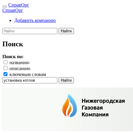
СправОрг
СправОрг
Добавить компанию
Найти
Поиск
Поиск по:
названию
описанию
ключевым словам
Найти