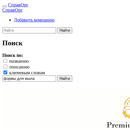
СправОрг
СправОрг
Добавить компанию
Найти
Поиск
Поиск по:
названию
описанию
ключевым словам
Найти