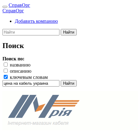
СправОрг
СправОрг
Добавить компанию
Найти
Поиск
Поиск по:
названию
описанию
ключевым словам
Найти