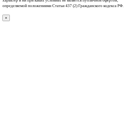
характер и ни при каких условиях не является публичной офертой,
определяемой положениями Статьи 437 (2) Гражданского кодекса РФ.
×