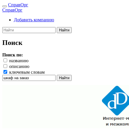
СправОрг
СправОрг
Добавить компанию
Найти
Поиск
Поиск по:
названию
описанию
ключевым словам
Найти