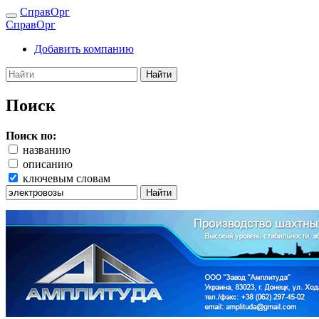
СправОрг
СправОрг
Добавить компанию
Найти
Поиск
Поиск по:
названию
описанию
ключевым словам
Найти