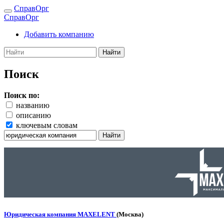
СправОрг
СправОрг
Добавить компанию
Найти
Поиск
Поиск по:
названию
описанию
ключевым словам
Найти
Юридическая компания MAXELENT
(Москва)