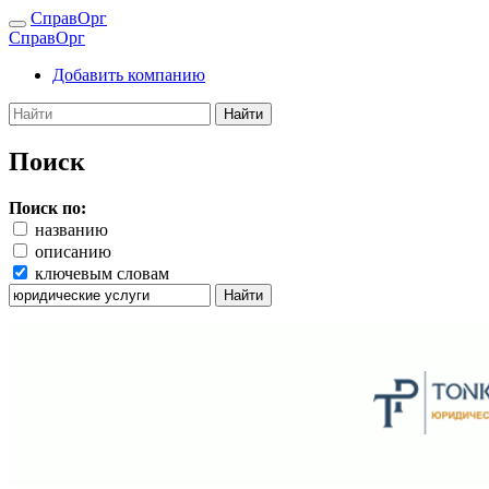
СправОрг
СправОрг
Добавить компанию
Найти
Поиск
Поиск по:
названию
описанию
ключевым словам
Найти